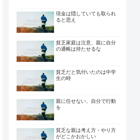
現金は隠していても取られ
ると思え
貧乏家庭は注意、親に自分
の通帳は持たせるな
貧乏だと気付いたのは中学
生の時
親に任せない、自分で行動
を
貧乏な親は考え方・やり方
がどこかおかしい